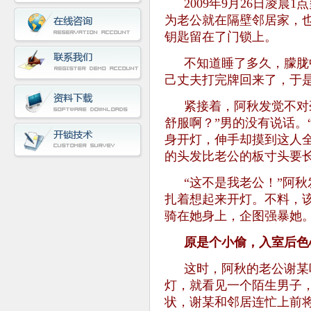
2009年9月26日凌
为老公就在隔壁邻居家，
钥匙留在了门锁上。
不知道睡了多久，朦胧
己丈夫打完牌回来了，于
紧接着，阿秋发觉不对
舒服啊？”男的没有说话。
身开灯，伸手却摸到这人
的头发比老公的板寸头要
“这不是我老公！”阿
扎着想起来开灯。不料，
骑在她身上，企图强暴她
原是个小偷，入室后色
这时，阿秋的老公谢某
灯，就看见一个陌生男子
状，谢某和邻居连忙上前