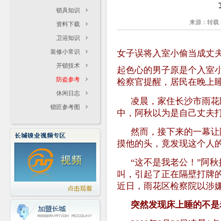
锁具知识
来源：转载 | 
资料下载
卫浴知识
装修小常识
女子误将入室小偷当成丈
开锁技术
起色心的男子原是个入室
防盗参考
检察官提醒，居民在晚上
休闲日志
凌晨，家住长沙市雨花
锁匠参考图
中，阿秋以为是自己丈夫
然而，接下来的一幕让
摸他的头，竟发现这个人
“这不是我老公！”阿
叫，引起了正在隔壁打牌
近日，雨花区检察院以涉嫌
突然发现床上睡的不是